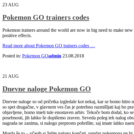
23
AUG
Pokemon GO trainers codes
Pokemon trainers around the world are now in big need to make new fri
positive effects.
Read more
about Pokemon GO trainers codes
…
Posted in:
Pokemon GO
admin
23.08.2018
21
AUG
Dnevne naloge Pokemon GO
Dnevne naloge so od pričetka izgledale kot nekaj, kar se bomo hitro n
so spet drugačne, v glavnem ves čas je potrebno razmišljati kaj bo pra
objavljene, bomo imeli tule enostaven arhiv. Tekoče bom dodal, ko se
posebnosti, jih lahko še dopišemo zraven. Seveda poleg teh nalog obst
nagrada ne zanima, si nalogo preprosto pobrišite, saj imate lahko nae
Morda še to – včasih si želite nalogo končati, vendar pokemona ne bi l