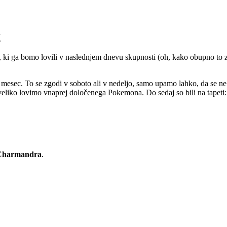
y
, ki ga bomo lovili v naslednjem dnevu skupnosti (oh, kako obupno to z
esec. To se zgodi v soboto ali v nedeljo, samo upamo lahko, da se ne bo
veliko lovimo vnaprej določenega Pokemona. Do sedaj so bili na tapeti:
Charmandra
.