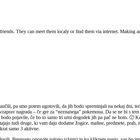
ends. They can meet them localy or find them via internet. Making and 
aučili, pa smo potem ugotovili, da jih bodo spreminjali na nekaj dni, t
vzaprav nagrada – če gre za “neznanega” pokemona. Da se ne bi s tem pre
 bodo pojavile, če bo to samo tri urni dogodek jih pa pač ne bom. 🙂 K
ajajo tudi druge, ki vam dajo dodatne žogice, maline, predmete, prah, i
nkrat samo 3 aktivne.
ovili. Preprosto opravite nalogo (claim) in ko kliknete nanjo, vas bo i