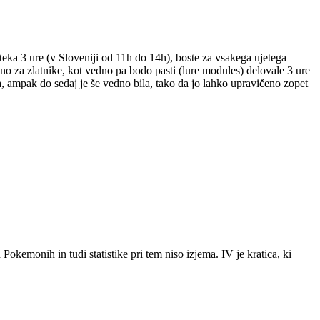
oteka 3 ure (v Sloveniji od 11h do 14h), boste za vsakega ujetega
no za zlatnike, kot vedno pa bodo pasti (lure modules) delovale 3 ure
ija, ampak do sedaj je še vedno bila, tako da jo lahko upravičeno zopet
kemonih in tudi statistike pri tem niso izjema. IV je kratica, ki