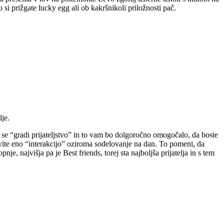
si prižgate lucky egg ali ob kakršnikoli priložnosti pač.
je.
ko se “gradi prijateljstvo” in to vam bo dolgoročno omogočalo, da boste
avite eno “interakcijo” oziroma sodelovanje na dan. To pomeni, da
je, najvišja pa je Best friends, torej sta najboljša prijatelja in s tem