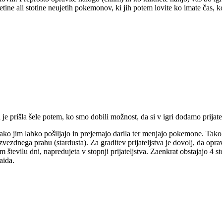
ne ali stotine neujetih pokemonov, ki jih potem lovite ko imate čas, ko 
rišla šele potem, ko smo dobili možnost, da si v igri dodamo prijatel
v. Tako jim lahko pošiljajo in prejemajo darila ter menjajo pokemone. Ta
ezdnega prahu (stardusta). Za graditev prijateljstva je dovolj, da opr
tevilu dni, napredujeta v stopnji prijateljstva. Zaenkrat obstajajo 4 stopn
aida.