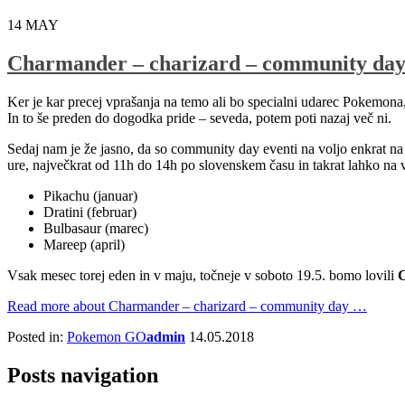
14
MAY
Charmander – charizard – community da
Ker je kar precej vprašanja na temo ali bo specialni udarec Pokemona
In to še preden do dogodka pride – seveda, potem poti nazaj več ni.
Sedaj nam je že jasno, da so community day eventi na voljo enkrat na m
ure, največkrat od 11h do 14h po slovenskem času in takrat lahko na 
Pikachu (januar)
Dratini (februar)
Bulbasaur (marec)
Mareep (april)
Vsak mesec torej eden in v maju, točneje v soboto 19.5. bomo lovili
Read more
about Charmander – charizard – community day
…
Posted in:
Pokemon GO
admin
14.05.2018
Posts navigation