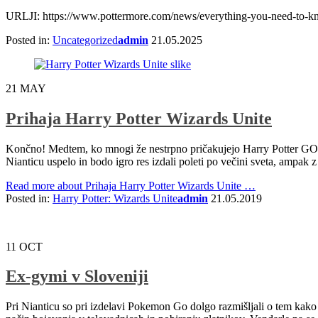
URLJI: https://www.pottermore.com/news/everything-you-need-to-know
Posted in:
Uncategorized
admin
21.05.2025
21
MAY
Prihaja Harry Potter Wizards Unite
Končno! Medtem, ko mnogi že nestrpno pričakujejo Harry Potter GO ig
Nianticu uspelo in bodo igro res izdali poleti po večini sveta, ampak 
Read more
about Prihaja Harry Potter Wizards Unite
…
Posted in:
Harry Potter: Wizards Unite
admin
21.05.2019
11
OCT
Ex-gymi v Sloveniji
Pri Nianticu so pri izdelavi Pokemon Go dolgo razmišljali o tem kako b