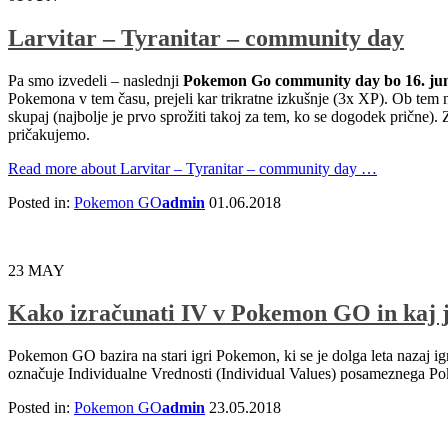
Larvitar – Tyranitar – community day
Pa smo izvedeli – naslednji
Pokemon Go community day bo 16. jun
Pokemona v tem času, prejeli kar trikratne izkušnje (3x XP). Ob tem n
skupaj (najbolje je prvo sprožiti takoj za tem, ko se dogodek prične). 
pričakujemo.
Read more
about Larvitar – Tyranitar – community day
…
Posted in:
Pokemon GO
admin
01.06.2018
23
MAY
Kako izračunati IV v Pokemon GO in kaj 
Pokemon GO bazira na stari igri Pokemon, ki se je dolga leta nazaj ig
označuje Individualne Vrednosti (Individual Values) posameznega Pok
Posted in:
Pokemon GO
admin
23.05.2018