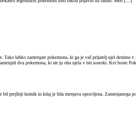
 nekateri legendarni pokemoni niso nikoli pojavili na raidih. Med […]
. Tako lahko zamenjate pokemona, ki ga je vaš prijatelj ujel denimo v 
menjali dva pokemona, ki ste ju oba ujela v isti soseski. Ker boste Poke
e bil prejšnji lastnik in kdaj je bila menjava opravljena. Zamenjanega