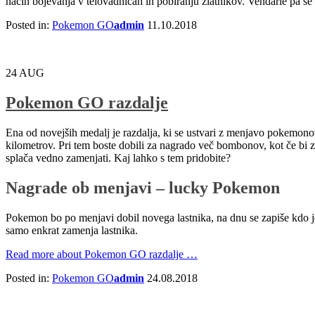
način bojevanja v telovadnicah in pobiranju zlatnikov. Vendarle pa se
Posted in:
Pokemon GO
admin
11.10.2018
24
AUG
Pokemon GO razdalje
Ena od novejših medalj je razdalja, ki se ustvari z menjavo pokemonov
kilometrov. Pri tem boste dobili za nagrado več bombonov, kot če bi za
splača vedno zamenjati. Kaj lahko s tem pridobite?
Nagrade ob menjavi – lucky Pokemon
Pokemon bo po menjavi dobil novega lastnika, na dnu se zapiše kdo j
samo enkrat zamenja lastnika.
Read more
about Pokemon GO razdalje
…
Posted in:
Pokemon GO
admin
24.08.2018