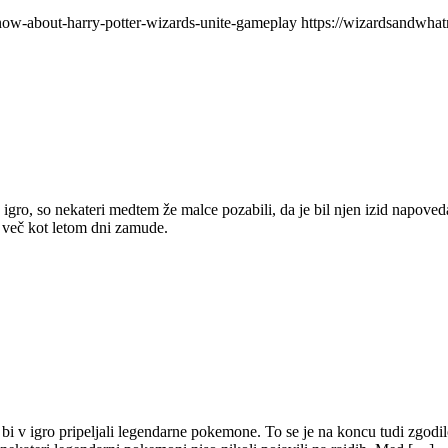
-about-harry-potter-wizards-unite-gameplay https://wizardsandwhatno
ro, so nekateri medtem že malce pozabili, da je bil njen izid napoved
z več kot letom dni zamude.
i v igro pripeljali legendarne pokemone. To se je na koncu tudi zgodilo 