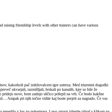
raising friendship levels with other trainers can have various
ednov, kakorkoli pač izdelovalcem igre ustreza. Med triurnimi dogodki
več ukvarjali, razmišljali, brskali po kanalih, kjer so bile že
o pridejo nove, bom zadnjo sličico prilepil na vrh. Če bodo kakšne
td… Ampak pri njih točno vidite kaj boste prejeli za nagrado. Če vas
gra preselila v lov na pokemona. Levo zgoraj izberite izhod s klikom na