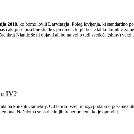
ija 2018
, ko bomo lovili
Larvitarja
. Poleg lovljenja, ki standardno p
as čakajo še posebne škatle s predmeti, ki jih boste lahko kupili v zame
Zaenkrat Niantic še ni objavil ali bo na voljo tudi svetleča (shiny) verz
je IV?
rala na konzoli Gameboy. Od tam so vzeti mnogi podatki o posameznih Po
emona. Načeloma so skrite in jih trener po tem, ko je opravil […]