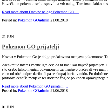
človečka in pokemon se bo spravil na vrh nalog. Tam imate lahko deseti
Read more
about Dnevne naloge Pokemon GO
…
Posted in:
Pokemon GO
admin
21.08.2018
21
JUN
Pokemon GO prijatelji
Novost v Pokemon Go je dolgo pričakovana menjava pokemonov. Ta je p
Zaenkrat je interes večine igralcev, da bi imeli kar največ prijatelje
s to osebo lahko menjali pokemone in za menjavo plačevali vse manj zv
eden od obeh odpre darilo ali pa se skupaj borita v raidu. Po določenem š
pridobita cenejše menjave ter dodatne žogice po koncu opravljenega r
Read more
about Pokemon GO prijatelji
…
Posted in:
Pokemon GO
admin
21.06.2018
01
JUN