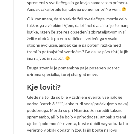
spremenil v svetlečega in ga lovijo samo v tem primeru.
Ampak zakaj bi bilo kaj takega pomembno? Ne vem.
OK, razumem, da si vsakdo želi svetlečega, morda celo
takšnega z visokim IVjem, da bi imel dva ali tri je že manj
logike, razen če ste res obsedeni z zbirateljstvom in si
želite obdržati po eno različico svetlečega v vsaki
stopnji evolucije, ampak kaj je pa potem razlika med
tremi in petnajstimi svetlečimi? Bo dal za pivo tisti, ki jih
ima največ in razložil.
Druga stvar, ki je pomembna pa je poseben udarec
oziroma specialka, torej charged move.
Kje loviti?
Glede na to, da so bile v zadnjem eventu vse naloge
vedno “catch 3 ***”, lahko tudi sedaj pričakujemo nekaj
podobnega. Morda so pri Nianticu že naredili kakšno
spremembo, ali jo še bojo v prihodnosti, ampak s tremi
ujetimi pokemoni iz eventa, boste dobili nagrado. Ta bo
verjetno v obliki dodatnih žog, ki jih boste na lovu