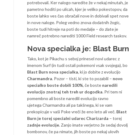
potrebovali. Ker nalogo naredite že v nekaj minutah, je
pametno hoditi po ulicah, kjer je veliko pokestopov, da
boste lahko ves čas obračali nove in dobivali spet nove
in nove naloge. Poleg vedno znova dodatnih žogic,
boste tudi hitreje na poti do medalje – do zlate je
namreč potrebno narediti 1000 Field research taskov.
Nova specialka je: Blast Burn
Tako, kot je Pikachu s seboj prinesel novi udarec z
imenom Surf (in tudi ostali pokemoni vsak svojega), bo
Blast Burn nova specialka
, ki jo dobite z evolucijo
Charmandra
. Pozor – tisti, ki ste to pozabili –
novo
specialko boste dobili 100%
, če boste
naredili
evolucijo znotraj teh treh ur dogodka
. Pri tem ni
pomembno ali boste naredili evolucijo ravno
ujetega Charmandra ali pa takšnega, ki se vam
prekopicuje v vaši Poke vreči že eno leto ali več.
Blast
Burn je torej specialni udarec Charizarda
– torej
zadnje evolucije
. Zanjo imate verjetno že sedaj dovolj
bombonov, če pa nimate, jih boste po nekaj ulovih