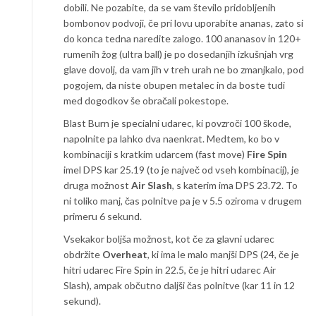
dobili. Ne pozabite, da se vam število pridobljenih
bombonov podvoji, če pri lovu uporabite ananas, zato si
do konca tedna naredite zalogo. 100 ananasov in 120+
rumenih žog (ultra ball) je po dosedanjih izkušnjah vrg
glave dovolj, da vam jih v treh urah ne bo zmanjkalo, pod
pogojem, da niste obupen metalec in da boste tudi
med dogodkov še obračali pokestope.
Blast Burn je specialni udarec, ki povzroči 100 škode,
napolnite pa lahko dva naenkrat. Medtem, ko bo v
kombinaciji s kratkim udarcem (fast move)
Fire Spin
imel DPS kar 25.19 (to je največ od vseh kombinacij), je
druga možnost
Air Slash
, s katerim ima DPS 23.72. To
ni toliko manj, čas polnitve pa je v 5.5 oziroma v drugem
primeru 6 sekund.
Vsekakor boljša možnost, kot če za glavni udarec
obdržite
Overheat
, ki ima le malo manjši DPS (24, če je
hitri udarec Fire Spin in 22.5, če je hitri udarec Air
Slash), ampak občutno daljši čas polnitve (kar 11 in 12
sekund).