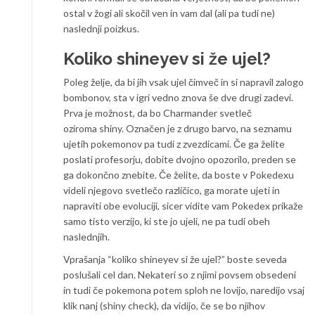
ostal v žogi ali skočil ven in vam dal (ali pa tudi ne)
naslednji poizkus.
Koliko shineyev si že ujel?
Poleg želje, da bi jih vsak ujel čimveč in si napravil zalogo
bombonov, sta v igri vedno znova še dve drugi zadevi.
Prva je možnost, da bo Charmander svetleč
oziroma shiny. Označen je z drugo barvo, na seznamu
ujetih pokemonov pa tudi z zvezdicami. Če ga želite
poslati profesorju, dobite dvojno opozorilo, preden se
ga dokončno znebite. Če želite, da boste v Pokedexu
videli njegovo svetlečo različico, ga morate ujeti in
napraviti obe evoluciji, sicer vidite vam Pokedex prikaže
samo tisto verzijo, ki ste jo ujeli, ne pa tudi obeh
naslednjih.
Vprašanja “koliko shineyev si že ujel?” boste seveda
poslušali cel dan. Nekateri so z njimi povsem obsedeni
in tudi če pokemona potem sploh ne lovijo, naredijo vsaj
klik nanj (shiny check), da vidijo, če se bo njihov