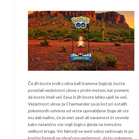
Če jih boste lovili z ultra ball (rumena žogica), boste
povečali verjetnost ulova s prvim metom, kar pomeni,
da boste imeli več časa in jih boste lahko ujeli še več.
Verjetnost ulova za Charmander pa je kot pri ostalih
pokemonih odvisna od vrste uporabljene žoge ali ste
mu dali malino, če je met zavit ali naravnost in seveda
kako natančno ste vrgli žogico gleda na trenutno
velikost kroga. Vsi faktorji se med seboj seštevajo in po
končni formuli se obračuna verjetnost, da bo pokemon