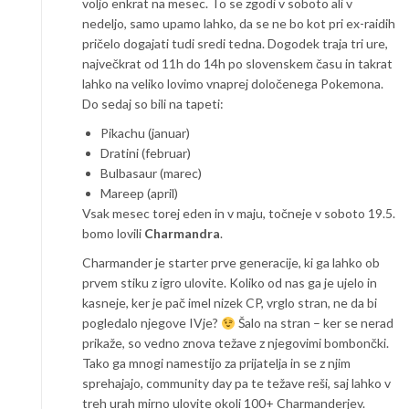
voljo enkrat na mesec. To se zgodi v soboto ali v
nedeljo, samo upamo lahko, da se ne bo kot pri ex-raidih
pričelo dogajati tudi sredi tedna. Dogodek traja tri ure,
največkrat od 11h do 14h po slovenskem času in takrat
lahko na veliko lovimo vnaprej določenega Pokemona.
Do sedaj so bili na tapeti:
Pikachu (januar)
Dratini (februar)
Bulbasaur (marec)
Mareep (april)
Vsak mesec torej eden in v maju, točneje v soboto 19.5.
bomo lovili
Charmandra
.
Charmander je starter prve generacije, ki ga lahko ob
prvem stiku z igro ulovite. Koliko od nas ga je ujelo in
kasneje, ker je pač imel nizek CP, vrglo stran, ne da bi
pogledalo njegove IVje?
Šalo na stran – ker se nerad
prikaže, so vedno znova težave z njegovimi bombončki.
Tako ga mnogi namestijo za prijatelja in se z njim
sprehajajo, community day pa te težave reši, saj lahko v
treh urah mirno ulovite okoli 100+ Charmanderjev.