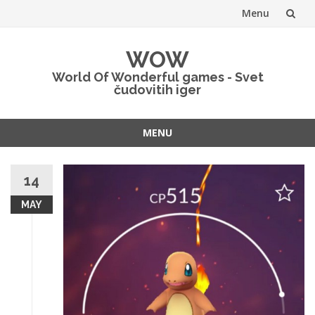
Menu
Skip
WOW
to
World Of Wonderful games - Svet
čudovitih iger
content
MENU
Skip
to
14
content
MAY