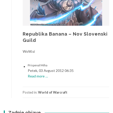
Republika Banana – Nov Slovenski
Guild
WoW.si
Prispeval Miha
Petek, 03 Avgust 2012 06:35
a
Read more
…
b
o
Posted in:
World of Warcraft
u
t
R
e
Zadnje objave