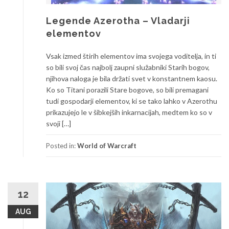
Legende Azerotha – Vladarji
elementov
Vsak izmed štirih elementov ima svojega voditelja, in ti
so bili svoj čas najbolj zaupni služabniki Starih bogov,
njihova naloga je bila držati svet v konstantnem kaosu.
Ko so Titani porazili Stare bogove, so bili premagani
tudi gospodarji elementov, ki se tako lahko v Azerothu
prikazujejo le v šibkejših inkarnacijah, medtem ko so v
svoji […]
Posted in:
World of Warcraft
12
AUG