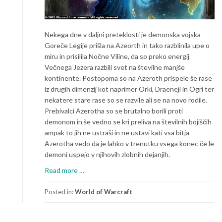
Nekega dne v daljni preteklosti je demonska vojska
Goreče Legije prišla na Azeorth in tako razblinila upe o
miru in prisilila Nočne Viline, da so preko energij
Večnega Jezera razbili svet na številne manjše
kontinente. Postopoma so na Azeroth prispele še rase
iz drugih dimenzij kot naprimer Orki, Draeneji in Ogri ter
nekatere stare rase so se razvile ali se na novo rodile.
Prebivalci Azerotha so se brutalno borili proti
demonom in še vedno se kri preliva na številnih bojiščih
ampak to jih ne ustraši in ne ustavi kati vsa bitja
Azerotha vedo da je lahko v trenutku vsega konec če le
demoni uspejo v njihovih zlobnih dejanjih.
a
Read more
…
b
o
Posted in:
World of Warcraft
u
t