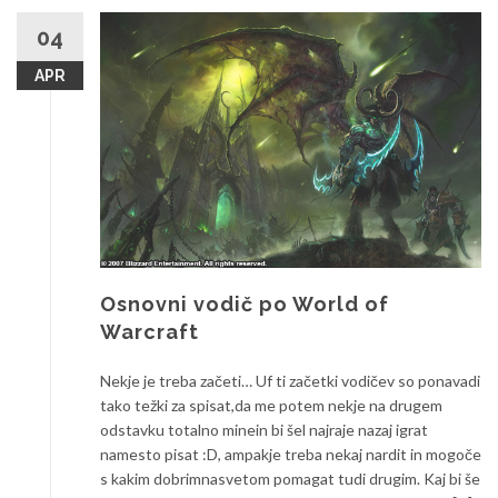
S
v
04
e
APR
t
A
z
e
r
o
t
h
Osnovni vodič po World of
Warcraft
Nekje je treba začeti… Uf ti začetki vodičev so ponavadi
tako težki za spisat,da me potem nekje na drugem
odstavku totalno minein bi šel najraje nazaj igrat
namesto pisat :D, ampakje treba nekaj nardit in mogoče
s kakim dobrimnasvetom pomagat tudi drugim. Kaj bi še