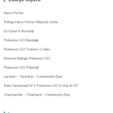
p
u
Harry Potter
b
l
Prihaja Harry Potter Wizards Unite
i
k
Ex-Gymi V Sloveniji
a
Pokemon GO Razdalje
B
a
Pokemon GO Trainers Codes
n
a
Dnevne Naloge Pokemon GO
n
Pokemon GO Prijatelji
a
–
Larvitar – Tyranitar – Community Day
N
o
Kako Izračunati IV V Pokemon GO In Kaj Je IV?
v
Charmander – Charizard – Community Day
S
l
o
v