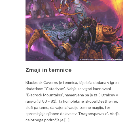
Zmaji in temnice
Blackrock Caverns je temnica, ki je bila dodana v igro z
dodatkom “Cataclysm”. Nahja se v gori imenovani
“Blacrock Mountains”, namenjena pa je za 5 igralcev v
rangu (lvl 80 – 81). Ta kompleks je izkopal Deathwing,
služi pa temu, da vajenci vadijo temno magijo, ter
spreminjajo njihove delavce v “Dragonspawn-e”. Vodja
celotnega področja je […]