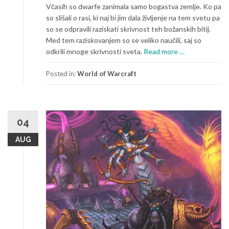
Včasih so dwarfe zanimala samo bogastva zemlje. Ko pa
so slišali o rasi, ki naj bi jim dala življenje na tem svetu pa
so se odpravili raziskati skrivnost teh božanskih bitij.
Med tem raziskovanjem so se veliko naučili, saj so
a
odkrili mnoge skrivnosti sveta.
Read more
…
b
o
Posted in:
World of Warcraft
u
t
R
a
04
z
AUG
l
i
č
n
e
r
a
s