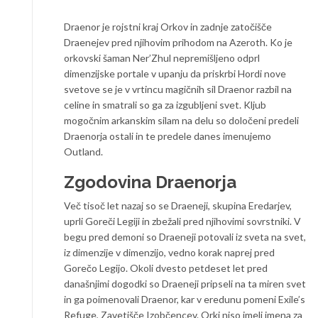
Draenor je rojstni kraj Orkov in zadnje zatočišče
Draenejev pred njihovim prihodom na Azeroth. Ko je
orkovski šaman Ner’Zhul nepremišljeno odprl
dimenzijske portale v upanju da priskrbi Hordi nove
svetove se je v vrtincu magičnih sil Draenor razbil na
celine in smatrali so ga za izgubljeni svet. Kljub
mogočnim arkanskim silam na delu so določeni predeli
Draenorja ostali in te predele danes imenujemo
Outland.
Zgodovina Draenorja
Več tisoč let nazaj so se Draeneji, skupina Eredarjev,
uprli Goreči Legiji in zbežali pred njihovimi sovrstniki. V
begu pred demoni so Draeneji potovali iz sveta na svet,
iz dimenzije v dimenzijo, vedno korak naprej pred
Gorečo Legijo. Okoli dvesto petdeset let pred
današnjimi dogodki so Draeneji pripseli na ta miren svet
in ga poimenovali Draenor, kar v eredunu pomeni Exile’s
Refuge, Zavetišče Izobčencev. Orki niso imeli imena za