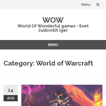
Menu
Skip
WOW
to
World Of Wonderful games - Svet
čudovitih iger
content
MENU
Skip
to
Category:
World of Warcraft
content
14
AUG