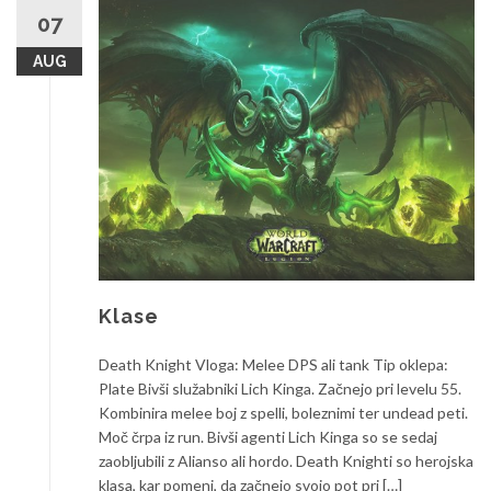
07
AUG
Klase
Death Knight Vloga: Melee DPS ali tank Tip oklepa:
Plate Bivši služabniki Lich Kinga. Začnejo pri levelu 55.
Kombinira melee boj z spelli, boleznimi ter undead peti.
Moč črpa iz run. Bivši agenti Lich Kinga so se sedaj
zaobljubili z Alianso ali hordo. Death Knighti so herojska
klasa, kar pomeni, da začnejo svojo pot pri […]