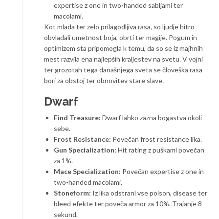
expertise z one in two-handed sabljami ter
macolami.
Kot mlada ter zelo prilagodljiva rasa, so ljudje hitro
obvladali umetnost boja, obrti ter magije. Pogum in
optimizem sta pripomogla k temu, da so se iz majhnih
mest razvila ena najlepših kraljestev na svetu. V vojni
ter grozotah tega današnjega sveta se človeška rasa
bori za obstoj ter obnovitev stare slave.
Dwarf
Find Treasure:
Dwarf lahko zazna bogastva okoli
sebe.
Frost Resistance:
Povečan frost resistance lika.
Gun Specialization:
Hit rating z puškami povečan
za 1%.
Mace Specialization:
Povečan expertise z one in
two-handed macolami.
Stoneform:
Iz lika odstrani vse poison, disease ter
bleed efekte ter poveča armor za 10%. Trajanje 8
sekund.