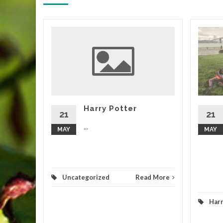
ainers
round the
 need to
They can
find
Harry Potter
Making
21
21
...
MAY
MAY
d More
Uncategorized
Read More
Harr