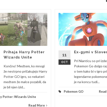
Prihaja Harry Potter
Ex-gymi v Sloven
11
Wizards Unite
Pri Nianticu so pri izde
OCT
Končno! Medtem, ko mnogi
Pokemon Go dolgo razm
že nestrpno pričakujejo Harry
o tem kako bi v igro pri
Potter GO igro, so nekateri
legendarne pokemone
medtem že malce pozabili, da
je na koncu tudi...
je bil njen izid...
Pokemon GO
Read
y Potter: Wizards Unite
Read More