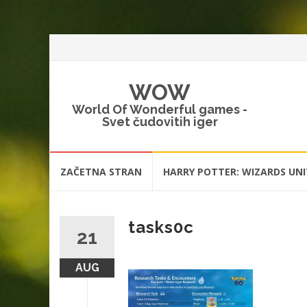
WOW
World Of Wonderful games -
Svet čudovitih iger
Skip
ZAČETNA STRAN
HARRY POTTER: WIZARDS UNI
to
content
tasks0c
21
AUG